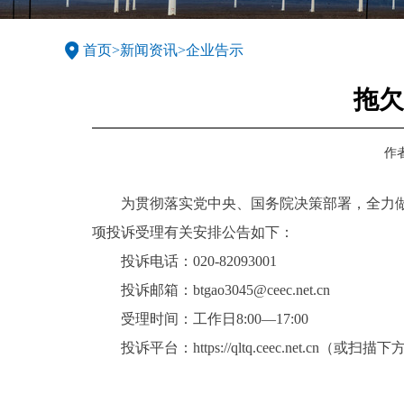
首页
>
新闻资讯
>
企业告示
拖欠
作
为贯彻落实党中央、国务院决策部署，全力做
项投诉受理有关安排公告如下：
投诉电话：
020-82093001
投诉邮箱：
btgao3045@ceec.net.cn
受理时间：工作日
8:
0
0—17:00
投诉平台：
https://qltq.ceec.net.cn（